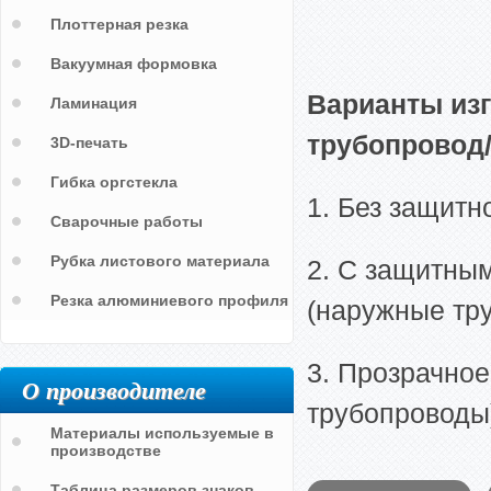
Плоттерная резка
Вакуумная формовка
Варианты из
Ламинация
трубопровод
3D-печать
Гибка оргстекла
1. Без защитн
Сварочные работы
Рубка листового материала
2. С защитны
Резка алюминиевого профиля
(наружные тр
3. Прозрачное
О производителе
трубопроводы
Материалы используемые в
производстве
Таблица размеров знаков