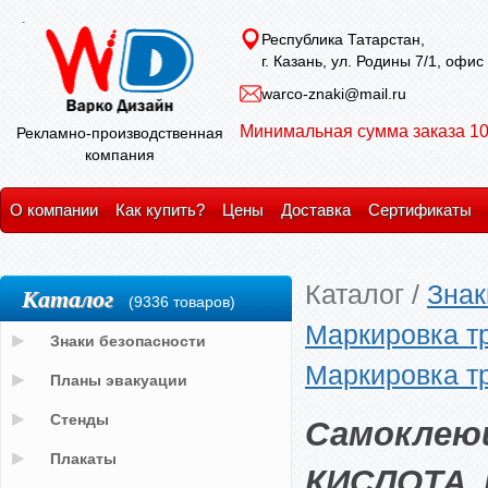
Республика Татарстан,
г. Казань, ул. Родины 7/1, офис
warco-znaki@mail.ru
Минимальная сумма заказа 10
Рекламно-производственная
компания
О компании
Как купить?
Цены
Доставка
Сертификаты
Каталог
/
Знак
Каталог
(9336 товаров)
Маркировка т
Знаки безопасности
Маркировка т
Планы эвакуации
Самоклею
Стенды
Плакаты
КИСЛОТА,