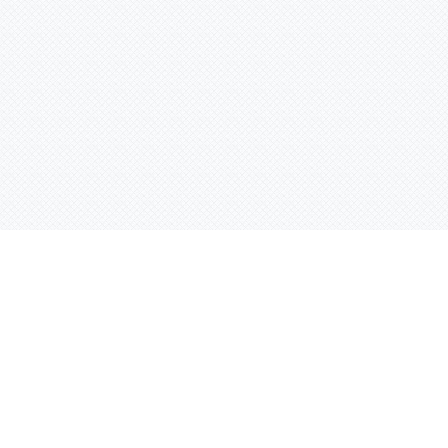
Услуги
Адрес:
РТ, г. Казань, 
асности
УФ печать
ации
Интерьерная печать
Фрезерная резка
Лазерная резка
Плоттерная резка
Вакуумная формовка