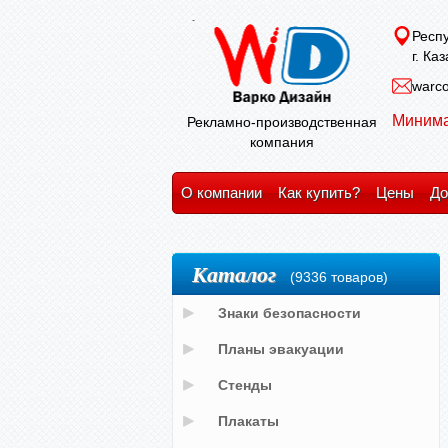
Респу
г. Ка
warco
Минима
Рекламно-производственная
компания
О компании
Как купить?
Цены
До
Каталог
(9336 товаров)
Знаки безопасности
Планы эвакуации
Стенды
Плакаты