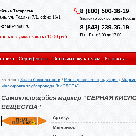
8 (800) 500-36-19
блика Татарстан,
зань, ул. Родины 7/1, офис 16/1
Звонок со всех регионов Росси
-znaki@mail.ru
8 (843) 239-36-19
Пн. - Пт.: с 8:00 до 17:00
льная сумма заказа 1000 руб.
ставка
Сертификаты
Оптовым покупателям
Контакты
Каталог
/
Знаки безопасности
/
Маркировочная продукция
/
Маркир
Маркировка трубопровода "КИСЛОТА"
Самоклеющийся маркер "СЕРНАЯ КИСЛ
ВЕЩЕСТВА"
Артикул
:
Материал
: