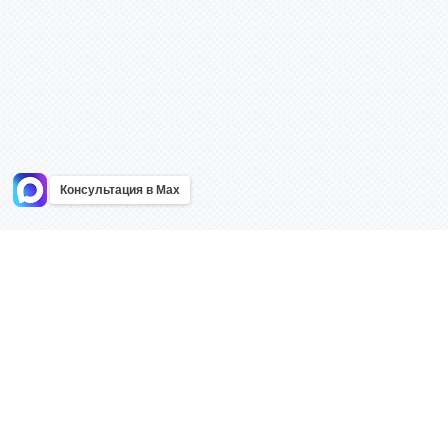
Консультация в Max
Информация
Каталог
Главная
Знаки безоп
О компании
Планы эваку
Контакты
Стенды
Доставка
Плакаты
Акции
Таблички
Как купить?
Наклейки