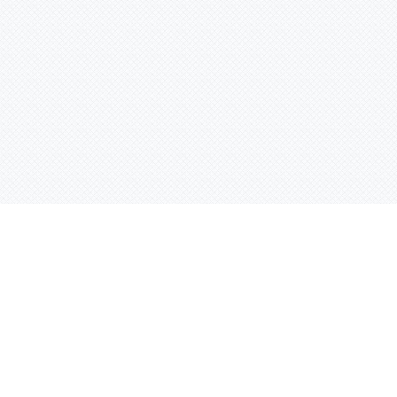
Контактная информация
ул. Родины 7/1, офис 16/1
(второй этаж)
E-mail:
warco-znaki@mail.ru
239-36-21
Тел.:
8 (843)
239-36-19