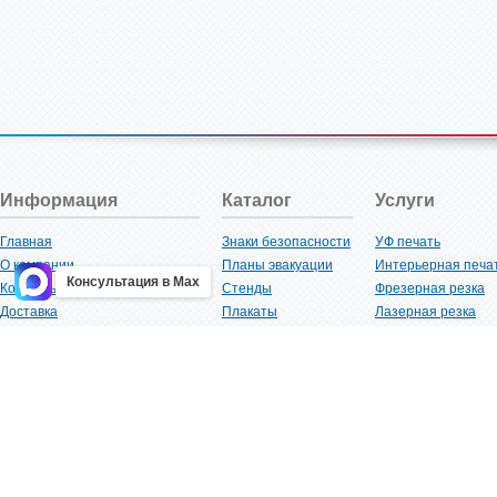
Информация
Каталог
Услуги
Главная
Знаки безопасности
УФ печать
О компании
Планы эвакуации
Интерьерная печа
Консультация в Max
Контакты
Стенды
Фрезерная резка
Доставка
Плакаты
Лазерная резка
Акции
Таблички
Плоттерная резка
Как купить?
Наклейки
Вакуумная формов
Поставщикам
Трафареты
Ламинация
Оптовым покупателям
Рекламная продукция
3D-печать
Карта сайта
Изделий из пластика
Гибка оргстекла
Клиенты
Сварочные работ
Нормативная документация
Рубка листового м