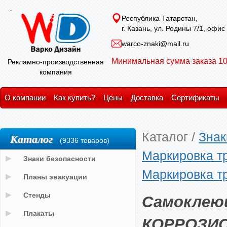
Республика Татарстан,
г. Казань, ул. Родины 7/1, офис
warco-znaki@mail.ru
Минимальная сумма заказа 10
Рекламно-производственная
компания
О компании
Как купить?
Цены
Доставка
Сертификаты
Каталог
/
Знак
Каталог
(9336 товаров)
Маркировка т
Знаки безопасности
Маркировка т
Планы эвакуации
Самоклею
Стенды
Плакаты
КОРРОЗИ