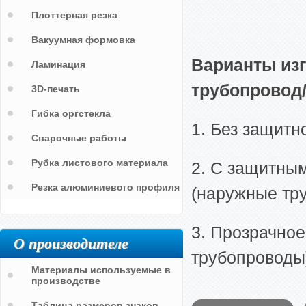
Плоттерная резка
Вакуумная формовка
Варианты из
Ламинация
трубопровод
3D-печать
Гибка оргстекла
1. Без защитн
Сварочные работы
Рубка листового материала
2. С защитны
Резка алюминиевого профиля
(наружные тр
3. Прозрачное
О производителе
трубопроводы
Материалы используемые в
производстве
Таблица размеров знаков