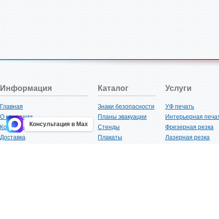
Информация
Каталог
Услуги
Главная
Знаки безопасности
УФ печать
О компании
Планы эвакуации
Интерьерная печа
Консультация в Max
Контакты
Стенды
Фрезерная резка
Доставка
Плакаты
Лазерная резка
Акции
Таблички
Плоттерная резка
Как купить?
Наклейки
Вакуумная формов
Поставщикам
Трафареты
Ламинация
Оптовым покупателям
Рекламная продукция
3D-печать
Карта сайта
Изделий из пластика
Гибка оргстекла
Клиенты
Сварочные работ
Нормативная документация
Рубка листового м