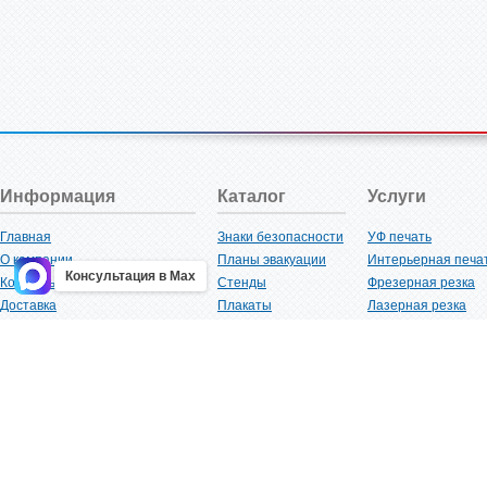
Информация
Каталог
Услуги
Главная
Знаки безопасности
УФ печать
О компании
Планы эвакуации
Интерьерная печа
Консультация в Max
Контакты
Стенды
Фрезерная резка
Доставка
Плакаты
Лазерная резка
Акции
Таблички
Плоттерная резка
Как купить?
Наклейки
Вакуумная формов
Поставщикам
Трафареты
Ламинация
Оптовым покупателям
Рекламная продукция
3D-печать
Карта сайта
Изделий из пластика
Гибка оргстекла
Клиенты
Сварочные работ
Нормативная документация
Рубка листового м