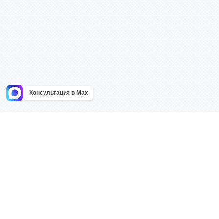
Консультация в Max
Информация
Каталог
Главная
Знаки безоп
О компании
Планы эваку
Контакты
Стенды
Доставка
Плакаты
Акции
Таблички
Как купить?
Наклейки