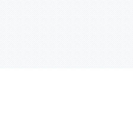
Контактная информация
ул. Родины 7/1, офис 16/1
(второй этаж)
E-mail:
warco-znaki@mail.ru
239-36-21
Тел.:
8 (843)
239-36-19