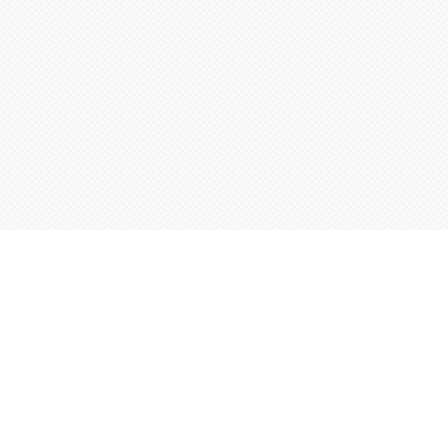
Услуги
Адрес:
РТ, г. Казань, 
асности
УФ печать
ации
Интерьерная печать
Фрезерная резка
Лазерная резка
Плоттерная резка
Вакуумная формовка