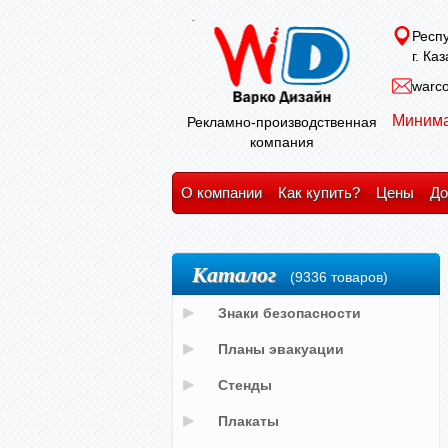
Респу
г. Ка
warco
Минима
Рекламно-производственная
компания
О компании
Как купить?
Цены
До
Каталог
(9336 товаров)
Знаки безопасности
Планы эвакуации
Стенды
Плакаты