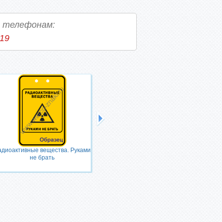
о телефонам:
-19
адиоактивные вещества. Руками
Ядовитые вещества. Руками не
не брать
брать