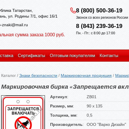
8 (800) 500-36-19
блика Татарстан,
зань, ул. Родины 7/1, офис 16/1
Звонок со всех регионов Росси
-znaki@mail.ru
8 (843) 239-36-19
Пн. - Пт.: с 8:00 до 17:00
льная сумма заказа 1000 руб.
ставка
Сертификаты
Оптовым покупателям
Контакты
Каталог
/
Знаки безопасности
/
Маркировочная продукция
/
Маркир
Маркировочная бирка «Запрещается вк
Артикул
:
ZB01
Размер, мм
:
90 х 135
Толщина, мм
:
0,5
Производитель
:
ООО "Варко Дизайн"