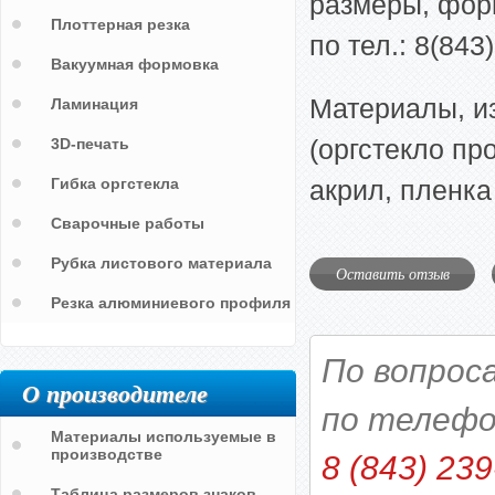
размеры, фор
Плоттерная резка
по тел.: 8(843
Вакуумная формовка
Материалы, и
Ламинация
(оргстекло пр
3D-печать
Гибка оргстекла
акрил, пленк
Сварочные работы
Рубка листового материала
Оставить отзыв
Резка алюминиевого профиля
По вопрос
О производителе
по телефо
Материалы используемые в
производстве
8 (843) 239
Таблица размеров знаков