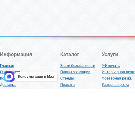
Информация
Каталог
Услуги
Главная
Знаки безопасности
УФ печать
О компании
Планы эвакуации
Интерьерная печа
Консультация в Max
Контакты
Стенды
Фрезерная резка
Доставка
Плакаты
Лазерная резка
Акции
Таблички
Плоттерная резка
Как купить?
Наклейки
Вакуумная формов
Поставщикам
Трафареты
Ламинация
Оптовым покупателям
Рекламная продукция
3D-печать
Карта сайта
Изделий из пластика
Гибка оргстекла
Клиенты
Сварочные работ
Нормативная документация
Рубка листового м