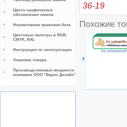
36-19
Цвето-графическое
обозначение знаков
Похожие т
Нормативная правовая база
Цветовые палитры в RGB,
CMYK, RAL
Инструкции по эксплуатации
На набережной
Упаковка товара
Производственные мощности
компании ООО "Варко Дизайн"
рещена
Парковка и стоянка у столбов
запрещена