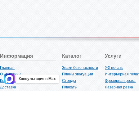
Информация
Каталог
Услуги
Главная
Знаки безопасности
УФ печать
О компании
Планы эвакуации
Интерьерная печа
Консультация в Max
Контакты
Стенды
Фрезерная резка
Доставка
Плакаты
Лазерная резка
Акции
Таблички
Плоттерная резка
Как купить?
Наклейки
Вакуумная формов
Поставщикам
Трафареты
Ламинация
Оптовым покупателям
Рекламная продукция
3D-печать
Карта сайта
Изделий из пластика
Гибка оргстекла
Клиенты
Сварочные работ
Нормативная документация
Рубка листового м