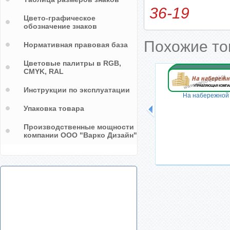
36-19
Цвето-графическое
обозначение знаков
Похожие т
Нормативная правовая база
Цветовые палитры в RGB,
CMYK, RAL
Инструкции по эксплуатации
На набережной
Упаковка товара
Производственные мощности
компании ООО "Варко Дизайн"
рещена
Парковка и стоянка у столбов
запрещена