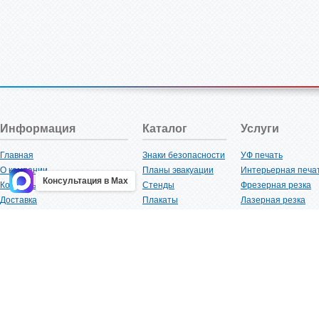
Информация
Каталог
Услуги
Главная
Знаки безопасности
УФ печать
О компании
Планы эвакуации
Интерьерная печа
Консультация в Max
Контакты
Стенды
Фрезерная резка
Доставка
Плакаты
Лазерная резка
Акции
Таблички
Плоттерная резка
Как купить?
Наклейки
Вакуумная формов
Поставщикам
Трафареты
Ламинация
Оптовым покупателям
Рекламная продукция
3D-печать
Карта сайта
Изделий из пластика
Гибка оргстекла
Клиенты
Сварочные работ
Нормативная документация
Рубка листового м