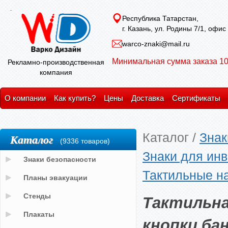
Республика Татарстан,
г. Казань, ул. Родины 7/1, офис
warco-znaki@mail.ru
Минимальная сумма заказа 10
Рекламно-производственная
компания
О компании
Как купить?
Цены
Доставка
Сертификаты
Каталог
/
Знак
Каталог
(9336 товаров)
Знаки для ин
Знаки безопасности
Тактильные на
Планы эвакуации
Тактильна
Стенды
Плакаты
кнопки ба