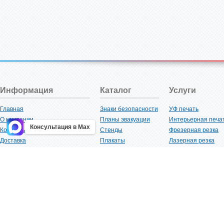
Информация
Каталог
Услуги
Главная
Знаки безопасности
УФ печать
О компании
Планы эвакуации
Интерьерная печа
Консультация в Max
Контакты
Стенды
Фрезерная резка
Доставка
Плакаты
Лазерная резка
Акции
Таблички
Плоттерная резка
Как купить?
Наклейки
Вакуумная формов
Поставщикам
Трафареты
Ламинация
Оптовым покупателям
Рекламная продукция
3D-печать
Карта сайта
Изделий из пластика
Гибка оргстекла
Клиенты
Сварочные работ
Нормативная документация
Рубка листового м