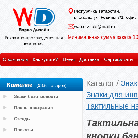
Республика Татарстан,
г. Казань, ул. Родины 7/1, офис
warco-znaki@mail.ru
Минимальная сумма заказа 10
Рекламно-производственная
компания
О компании
Как купить?
Цены
Доставка
Сертификаты
Каталог
/
Знак
Каталог
(9336 товаров)
Знаки для ин
Знаки безопасности
Тактильные на
Планы эвакуации
Тактильна
Стенды
Плакаты
кнопки ба