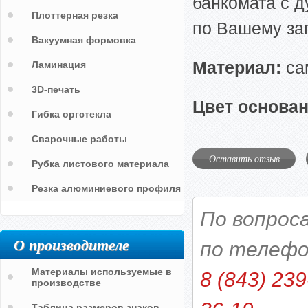
банкомата с 
Плоттерная резка
по Вашему за
Вакуумная формовка
Материал:
са
Ламинация
3D-печать
Цвет основан
Гибка оргстекла
Сварочные работы
Оставить отзыв
Рубка листового материала
Резка алюминиевого профиля
По вопрос
О производителе
по телефо
Материалы используемые в
8 (843) 239
производстве
Таблица размеров знаков