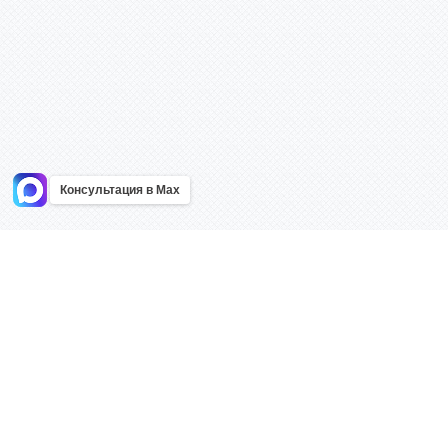
Консультация в Max
Информация
Каталог
Главная
Знаки безоп
О компании
Планы эваку
Контакты
Стенды
Доставка
Плакаты
Акции
Таблички
Как купить?
Наклейки