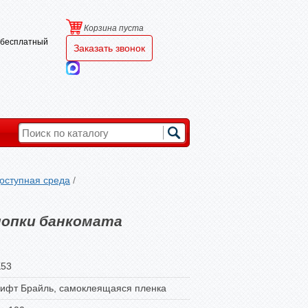
Корзина пуста
и бесплатный
Заказать звонок
оступная среда
/
нопки банкомата
53
ифт Брайль, самоклеящаяся пленка