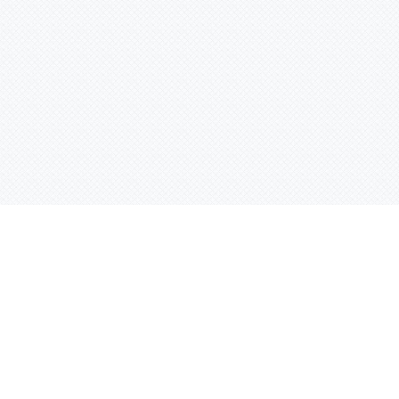
Услуги
Адрес:
РТ, г. Казань, 
асности
УФ печать
ации
Интерьерная печать
Фрезерная резка
Лазерная резка
Плоттерная резка
Вакуумная формовка