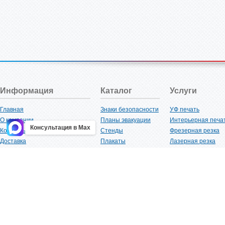
Информация
Каталог
Услуги
Главная
Знаки безопасности
УФ печать
О компании
Планы эвакуации
Интерьерная печа
Консультация в Max
Контакты
Стенды
Фрезерная резка
Доставка
Плакаты
Лазерная резка
Акции
Таблички
Плоттерная резка
Как купить?
Наклейки
Вакуумная формов
Поставщикам
Трафареты
Ламинация
Оптовым покупателям
Рекламная продукция
3D-печать
Карта сайта
Изделий из пластика
Гибка оргстекла
Клиенты
Сварочные работ
Нормативная документация
Рубка листового м