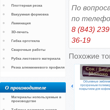
Плоттерная резка
По вопрос
Вакуумная формовка
по телефо
Ламинация
8 (843) 239
3D-печать
36-19
Гибка оргстекла
Сварочные работы
Похожие т
Рубка листового материала
Резка алюминиевого профиля
Объемные эмблем
О производителе
прозрачным полиме
покрытием для кофе
Материалы используемые в
производстве
шкафы-
Объемные наклейки в виде
логотипов на холодильники для
производителей
Таблица размеров знаков