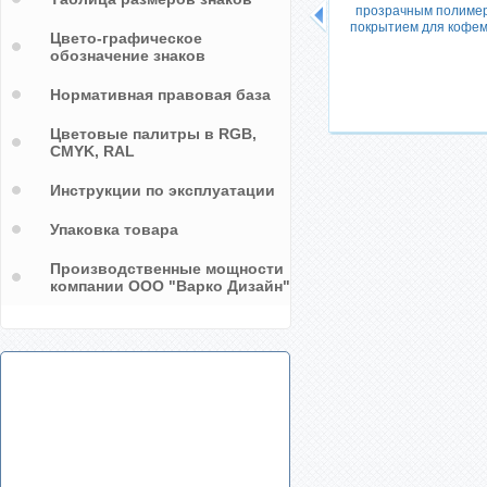
прозрачным полиме
покрытием для кофе
Цвето-графическое
обозначение знаков
шкафы-
Объемные наклейки в виде
Нормативная правовая база
логотипов на холодильники для
производителей
Цветовые палитры в RGB,
CMYK, RAL
Инструкции по эксплуатации
Упаковка товара
Производственные мощности
компании ООО "Варко Дизайн"