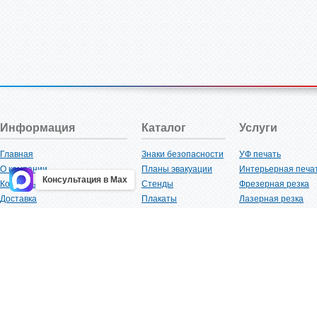
Информация
Каталог
Услуги
Главная
Знаки безопасности
УФ печать
О компании
Планы эвакуации
Интерьерная печа
Консультация в Max
Контакты
Стенды
Фрезерная резка
Доставка
Плакаты
Лазерная резка
Акции
Таблички
Плоттерная резка
Как купить?
Наклейки
Вакуумная формов
Поставщикам
Трафареты
Ламинация
Оптовым покупателям
Рекламная продукция
3D-печать
Карта сайта
Изделий из пластика
Гибка оргстекла
Клиенты
Сварочные работ
Нормативная документация
Рубка листового м