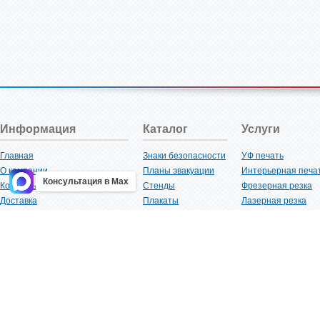
Информация
Каталог
Услуги
Главная
Знаки безопасности
УФ печать
О компании
Планы эвакуации
Интерьерная печа
Консультация в Max
Контакты
Стенды
Фрезерная резка
Доставка
Плакаты
Лазерная резка
Акции
Таблички
Плоттерная резка
Как купить?
Наклейки
Вакуумная формов
Поставщикам
Трафареты
Ламинация
Оптовым покупателям
Рекламная продукция
3D-печать
Карта сайта
Изделий из пластика
Гибка оргстекла
Клиенты
Сварочные работ
Нормативная документация
Рубка листового м