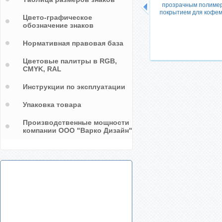
прозрачным полиме
покрытием для кофе
Цвето-графическое
обозначение знаков
шкафы-
Объемные наклейки в виде
Нормативная правовая база
логотипов на холодильники для
производителей
Цветовые палитры в RGB,
CMYK, RAL
Инструкции по эксплуатации
Упаковка товара
Производственные мощности
компании ООО "Варко Дизайн"