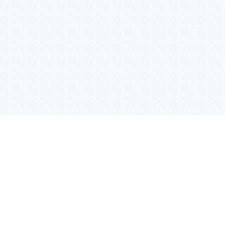
Услуги
Адрес:
РТ, г. Казань, 
асности
УФ печать
ации
Интерьерная печать
Фрезерная резка
Лазерная резка
Плоттерная резка
Вакуумная формовка