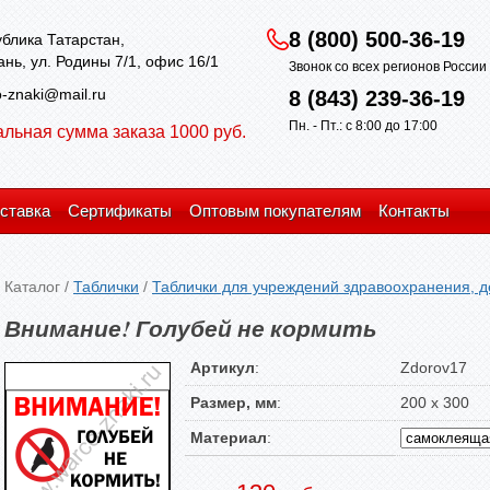
8 (800) 500-36-19
блика Татарстан,
зань, ул. Родины 7/1, офис 16/1
Звонок со всех регионов Росси
-znaki@mail.ru
8 (843) 239-36-19
Пн. - Пт.: с 8:00 до 17:00
льная сумма заказа 1000 руб.
ставка
Сертификаты
Оптовым покупателям
Контакты
Каталог
/
Таблички
/
Таблички для учреждений здравоохранения, д
Внимание! Голубей не кормить
Артикул
:
Zdorov17
Размер, мм
:
200 х 300
Материал
: