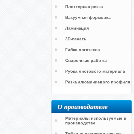
Плоттерная резка
Адреналин
Вакуумная формовка
ед
Ламинация
3D-печать
Гибка оргстекла
Сварочные работы
Рубка листового материала
Резка алюминиевого профиля
О производителе
Материалы используемые в
производстве
Таблица размеров знаков