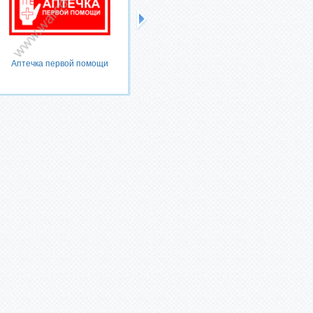
Наклейка о запрете курения в
больнице
Аптечка первой помощи