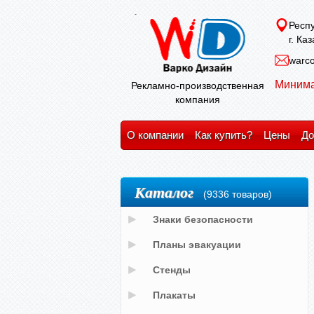
Респу
г. Ка
warco
Минима
Рекламно-производственная
компания
О компании
Как купить?
Цены
До
Каталог
(9336 товаров)
Знаки безопасности
Планы эвакуации
Стенды
Плакаты