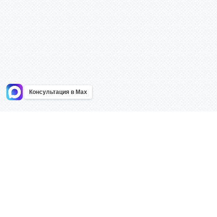
Консультация в Max
Информация
Каталог
Главная
Знаки безоп
О компании
Планы эваку
Контакты
Стенды
Доставка
Плакаты
Акции
Таблички
Как купить?
Наклейки