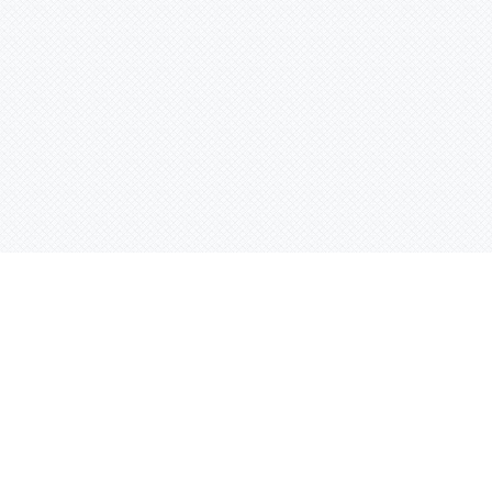
Контактная информация
ул. Родины 7/1, офис 16/1
(второй этаж)
E-mail:
warco-znaki@mail.ru
239-36-21
Тел.:
8 (843)
239-36-19