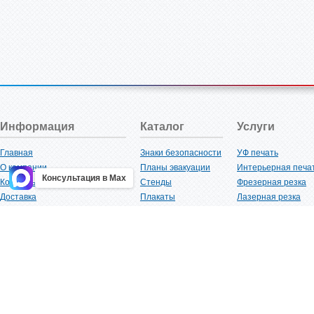
Информация
Каталог
Услуги
Главная
Знаки безопасности
УФ печать
О компании
Планы эвакуации
Интерьерная печа
Консультация в Max
Контакты
Стенды
Фрезерная резка
Доставка
Плакаты
Лазерная резка
Акции
Таблички
Плоттерная резка
Как купить?
Наклейки
Вакуумная формов
Поставщикам
Трафареты
Ламинация
Оптовым покупателям
Рекламная продукция
3D-печать
Карта сайта
Изделий из пластика
Гибка оргстекла
Клиенты
Сварочные работ
Нормативная документация
Рубка листового м