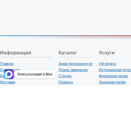
Информация
Каталог
Услуги
Главная
Знаки безопасности
УФ печать
О компании
Планы эвакуации
Интерьерная печа
Консультация в Max
Контакты
Стенды
Фрезерная резка
Доставка
Плакаты
Лазерная резка
Акции
Таблички
Плоттерная резка
Как купить?
Наклейки
Вакуумная формов
Поставщикам
Трафареты
Ламинация
Оптовым покупателям
Рекламная продукция
3D-печать
Карта сайта
Изделий из пластика
Гибка оргстекла
Клиенты
Сварочные работ
Нормативная документация
Рубка листового м