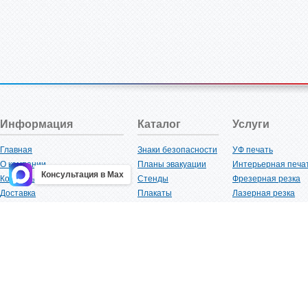
Информация
Каталог
Услуги
Главная
Знаки безопасности
УФ печать
О компании
Планы эвакуации
Интерьерная печа
Консультация в Max
Контакты
Стенды
Фрезерная резка
Доставка
Плакаты
Лазерная резка
Акции
Таблички
Плоттерная резка
Как купить?
Наклейки
Вакуумная формов
Поставщикам
Трафареты
Ламинация
Оптовым покупателям
Рекламная продукция
3D-печать
Карта сайта
Изделий из пластика
Гибка оргстекла
Клиенты
Сварочные работ
Нормативная документация
Рубка листового м