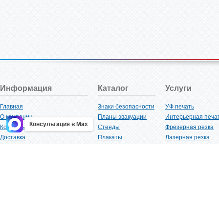
Информация
Каталог
Услуги
Главная
Знаки безопасности
УФ печать
О компании
Планы эвакуации
Интерьерная печа
Консультация в Max
Контакты
Стенды
Фрезерная резка
Доставка
Плакаты
Лазерная резка
Акции
Таблички
Плоттерная резка
Как купить?
Наклейки
Вакуумная формов
Поставщикам
Трафареты
Ламинация
Оптовым покупателям
Рекламная продукция
3D-печать
Карта сайта
Изделий из пластика
Гибка оргстекла
Клиенты
Сварочные работ
Нормативная документация
Рубка листового м