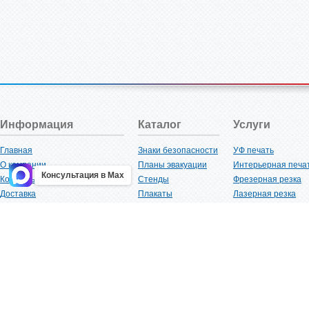
Информация
Каталог
Услуги
Главная
Знаки безопасности
УФ печать
О компании
Планы эвакуации
Интерьерная печа
Консультация в Max
Контакты
Стенды
Фрезерная резка
Доставка
Плакаты
Лазерная резка
Акции
Таблички
Плоттерная резка
Как купить?
Наклейки
Вакуумная формов
Поставщикам
Трафареты
Ламинация
Оптовым покупателям
Рекламная продукция
3D-печать
Карта сайта
Изделий из пластика
Гибка оргстекла
Клиенты
Сварочные работ
Нормативная документация
Рубка листового м