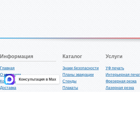
Информация
Каталог
Услуги
Главная
Знаки безопасности
УФ печать
О компании
Планы эвакуации
Интерьерная печа
Консультация в Max
Контакты
Стенды
Фрезерная резка
Доставка
Плакаты
Лазерная резка
Акции
Таблички
Плоттерная резка
Как купить?
Наклейки
Вакуумная формов
Поставщикам
Трафареты
Ламинация
Оптовым покупателям
Рекламная продукция
3D-печать
Карта сайта
Изделий из пластика
Гибка оргстекла
Клиенты
Сварочные работ
Нормативная документация
Рубка листового м