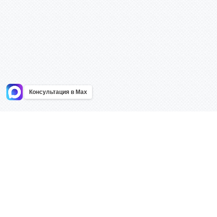
Консультация в Max
Информация
Каталог
Главная
Знаки безоп
О компании
Планы эваку
Контакты
Стенды
Доставка
Плакаты
Акции
Таблички
Как купить?
Наклейки