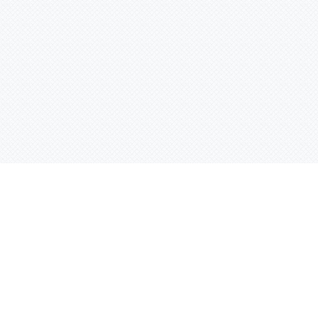
Услуги
Адрес:
РТ, г. Казань, 
асности
УФ печать
ации
Интерьерная печать
Фрезерная резка
Лазерная резка
Плоттерная резка
Вакуумная формовка