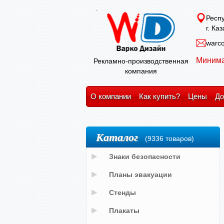
Респу
г. Ка
warco
Минима
Рекламно-производственная
компания
О компании
Как купить?
Цены
До
Каталог
(9336 товаров)
Знаки безопасности
Планы эвакуации
Стенды
Плакаты