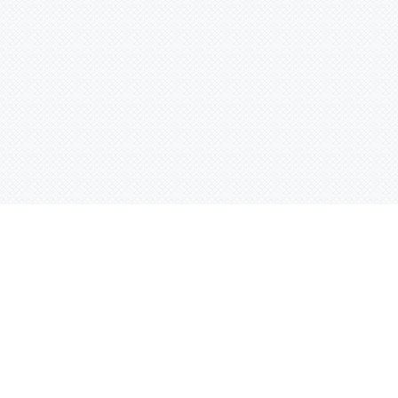
Контактная информация
ул. Родины 7/1, офис 16/1
(второй этаж)
E-mail:
warco-znaki@mail.ru
239-36-21
Тел.:
8 (843)
239-36-19