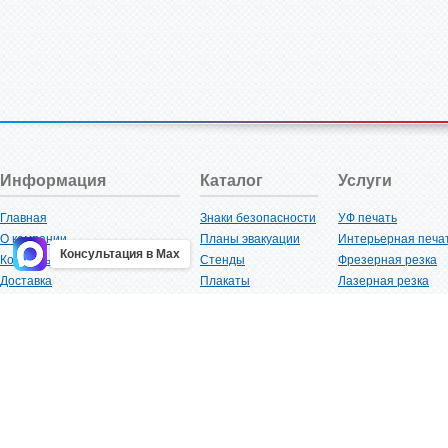
Информация
Каталог
Услуги
Главная
Знаки безопасности
УФ печать
О компании
Планы эвакуации
Интерьерная печа
Консультация в Max
Контакты
Стенды
Фрезерная резка
Доставка
Плакаты
Лазерная резка
Акции
Таблички
Плоттерная резка
Как купить?
Наклейки
Вакуумная формов
Поставщикам
Трафареты
Ламинация
Оптовым покупателям
Рекламная продукция
3D-печать
Карта сайта
Изделий из пластика
Гибка оргстекла
Клиенты
Сварочные работ
Нормативная документация
Рубка листового м