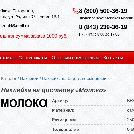
8 (800) 500-36-19
блика Татарстан,
зань, ул. Родины 7/1, офис 16/1
Звонок со всех регионов Росси
-znaki@mail.ru
8 (843) 239-36-19
Пн. - Пт.: с 8:00 до 17:00
льная сумма заказа 1000 руб.
ставка
Сертификаты
Оптовым покупателям
Контакты
Каталог
/
Наклейки
/
Наклейки на борта автомобилей
Наклейка на цистерну «Молоко»
Артикул
:
KR
Материал
:
сам
Размер, мм
:
250
Толщина, мм
:
0,5