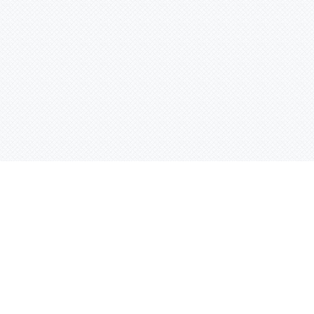
Услуги
Адрес:
РТ, г. Казань, 
асности
УФ печать
ации
Интерьерная печать
Фрезерная резка
Лазерная резка
Плоттерная резка
Вакуумная формовка