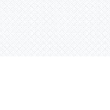
Контактная информация
ул. Родины 7/1, офис 16/1
(второй этаж)
E-mail:
warco-znaki@mail.ru
239-36-21
Тел.:
8 (843)
239-36-19