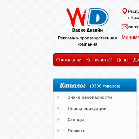
Респу
г. Ка
warco
Минима
Рекламно-производственная
компания
О компании
Как купить?
Цены
До
Каталог
(9336 товаров)
Знаки безопасности
Планы эвакуации
Стенды
Плакаты