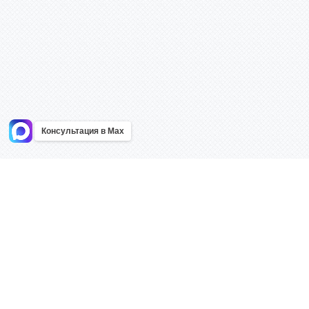
Консультация в Max
Информация
Каталог
Главная
Знаки безоп
О компании
Планы эваку
Контакты
Стенды
Доставка
Плакаты
Акции
Таблички
Как купить?
Наклейки