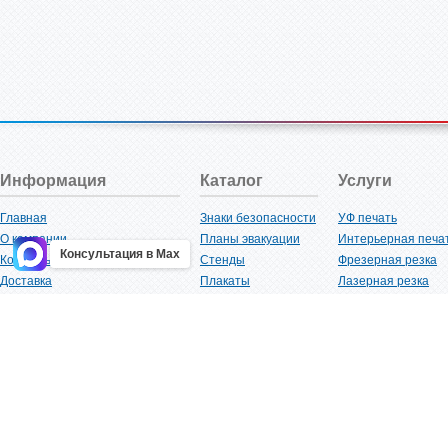
Информация
Каталог
Услуги
Главная
Знаки безопасности
УФ печать
О компании
Планы эвакуации
Интерьерная печа
Консультация в Max
Контакты
Стенды
Фрезерная резка
Доставка
Плакаты
Лазерная резка
Акции
Таблички
Плоттерная резка
Как купить?
Наклейки
Вакуумная формов
Поставщикам
Трафареты
Ламинация
Оптовым покупателям
Рекламная продукция
3D-печать
Карта сайта
Изделий из пластика
Гибка оргстекла
Клиенты
Сварочные работ
Нормативная документация
Рубка листового м