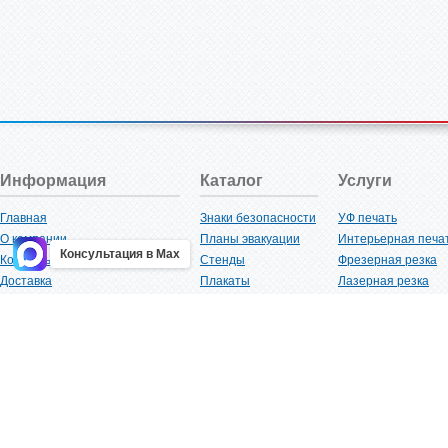
Информация
Каталог
Услуги
Главная
Знаки безопасности
УФ печать
О компании
Планы эвакуации
Интерьерная печа
Консультация в Max
Контакты
Стенды
Фрезерная резка
Доставка
Плакаты
Лазерная резка
Акции
Таблички
Плоттерная резка
Как купить?
Наклейки
Вакуумная формов
Поставщикам
Трафареты
Ламинация
Оптовым покупателям
Рекламная продукция
3D-печать
Карта сайта
Изделий из пластика
Гибка оргстекла
Клиенты
Сварочные работ
Нормативная документация
Рубка листового м