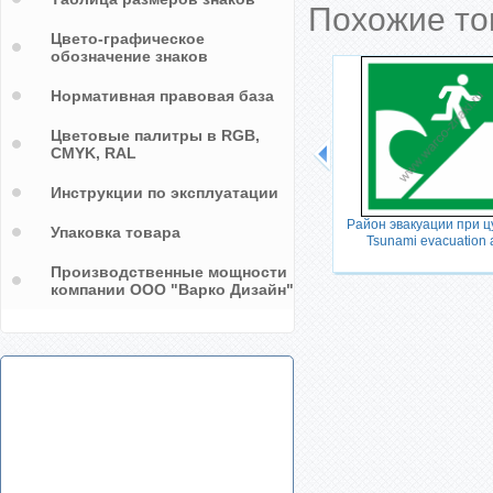
Похожие т
Цвето-графическое
обозначение знаков
Нормативная правовая база
Цветовые палитры в RGB,
CMYK, RAL
Инструкции по эксплуатации
к за
Зона безопасности МГН /
Район эвакуации при ц
Упаковка товара
d call
Evacuation temporary refuge
Tsunami evacuation 
Производственные мощности
компании ООО "Варко Дизайн"