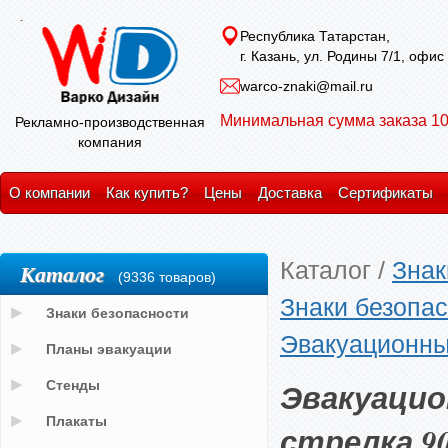
Республика Татарстан,
г. Казань, ул. Родины 7/1, офис
warco-znaki@mail.ru
Минимальная сумма заказа 10
Рекламно-производственная
компания
О компании
Как купить?
Цены
Доставка
Сертификаты
Каталог
/
Знак
Каталог
(9336 товаров)
Знаки безопас
Знаки безопасности
Эвакуационные 
Планы эвакуации
Эвакуацио
Стенды
Плакаты
стрелка 90 