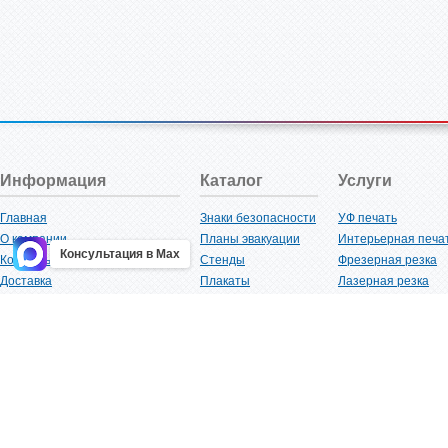
Информация
Каталог
Услуги
Главная
Знаки безопасности
УФ печать
О компании
Планы эвакуации
Интерьерная печа
Консультация в Max
Контакты
Стенды
Фрезерная резка
Доставка
Плакаты
Лазерная резка
Акции
Таблички
Плоттерная резка
Как купить?
Наклейки
Вакуумная формов
Поставщикам
Трафареты
Ламинация
Оптовым покупателям
Рекламная продукция
3D-печать
Карта сайта
Изделий из пластика
Гибка оргстекла
Клиенты
Сварочные работ
Нормативная документация
Рубка листового м