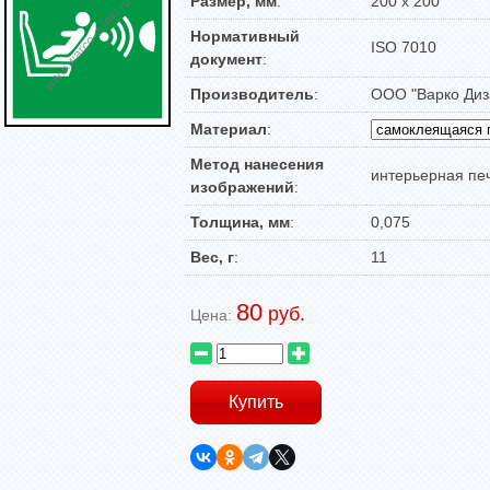
Размер, мм
:
200 х 200
Нормативный
ISO 7010
документ
:
Производитель
:
ООО "Варко Диз
Материал
:
Метод нанесения
интерьерная пе
изображений
:
Толщина, мм
:
0,075
Вес, г
:
11
80
руб.
Цена: