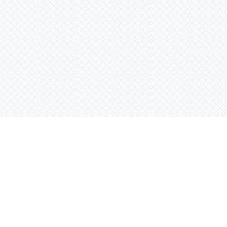
Контактная информация
ул. Родины 7/1, офис 16/1
(второй этаж)
E-mail:
warco-znaki@mail.ru
239-36-21
Тел.:
8 (843)
239-36-19