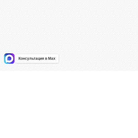
Консультация в Max
Информация
Каталог
Главная
Знаки безоп
О компании
Планы эваку
Контакты
Стенды
Доставка
Плакаты
Акции
Таблички
Как купить?
Наклейки