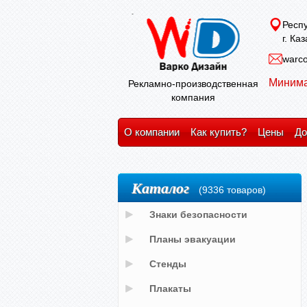
Респу
г. Ка
warco
Минима
Рекламно-производственная
компания
О компании
Как купить?
Цены
До
Каталог
(9336 товаров)
Знаки безопасности
Планы эвакуации
Стенды
Плакаты