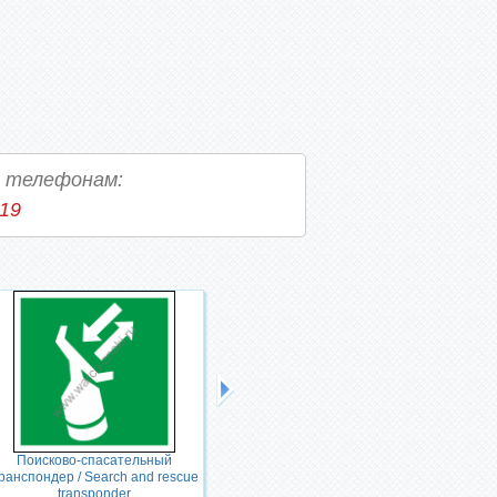
о телефонам:
-19
Поисково-спасательный
Направляющая стрелка 45 /
ранспондер / Search and rescue
Direction arrow 45
transponder