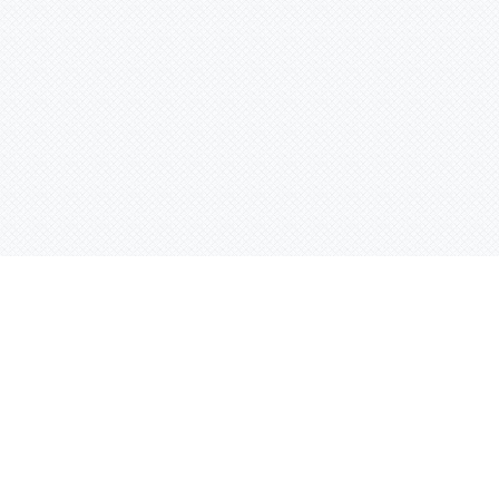
Услуги
Адрес:
РТ, г. Казань, 
асности
УФ печать
ации
Интерьерная печать
Фрезерная резка
Лазерная резка
Плоттерная резка
Вакуумная формовка