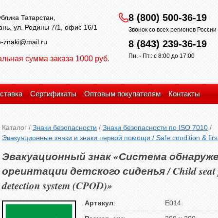
8 (800) 500-36-19
блика Татарстан,
зань, ул. Родины 7/1, офис 16/1
Звонок со всех регионов Росси
-znaki@mail.ru
8 (843) 239-36-19
Пн. - Пт.: с 8:00 до 17:00
льная сумма заказа 1000 руб.
ставка
Сертификаты
Оптовым покупателям
Контакты
Каталог
/
Знаки безопасности
/
Знаки безопасности по ISO 7010
/
Эвакуационные знаки и знаки первой помощи / Safe condition & first
Эвакуационный знак «Система обнаруже
ореинтации детского сиденья / Child seat pr
detection system (CPOD)»
Артикул
:
E014