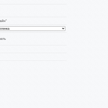
айн"
чать