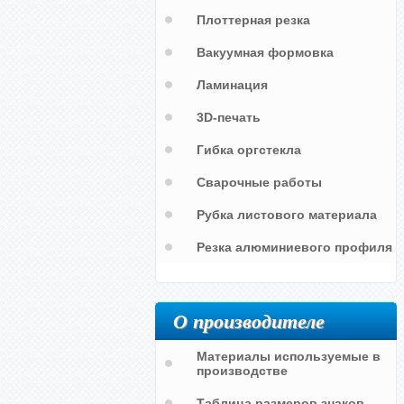
Плоттерная резка
Вакуумная формовка
Ламинация
3D-печать
Гибка оргстекла
Сварочные работы
Рубка листового материала
Резка алюминиевого профиля
О производителе
Материалы используемые в
производстве
Кнопка вызова «Человек за
Зона безопасности МГН /
бортом!» / Person overboard call
Evacuation temporary refuge
point
Таблица размеров знаков