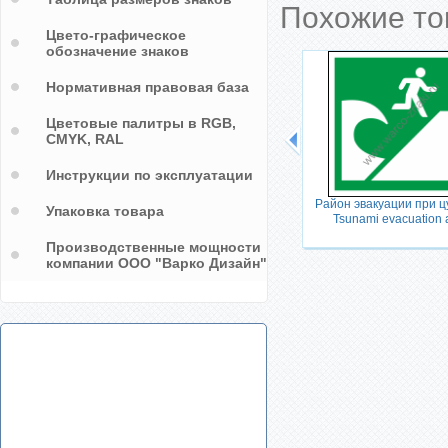
Похожие т
Цвето-графическое
обозначение знаков
Нормативная правовая база
Цветовые палитры в RGB,
CMYK, RAL
Инструкции по эксплуатации
к за
Зона безопасности МГН /
Район эвакуации при ц
Упаковка товара
d call
Evacuation temporary refuge
Tsunami evacuation 
Производственные мощности
компании ООО "Варко Дизайн"