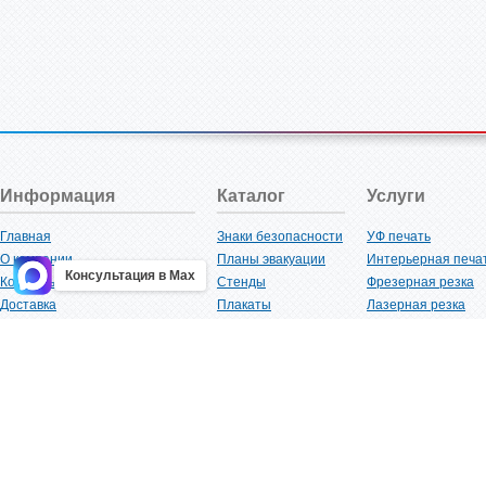
Информация
Каталог
Услуги
Главная
Знаки безопасности
УФ печать
О компании
Планы эвакуации
Интерьерная печа
Консультация в Max
Контакты
Стенды
Фрезерная резка
Доставка
Плакаты
Лазерная резка
Акции
Таблички
Плоттерная резка
Как купить?
Наклейки
Вакуумная формов
Поставщикам
Трафареты
Ламинация
Оптовым покупателям
Рекламная продукция
3D-печать
Карта сайта
Изделий из пластика
Гибка оргстекла
Клиенты
Сварочные работ
Нормативная документация
Рубка листового м