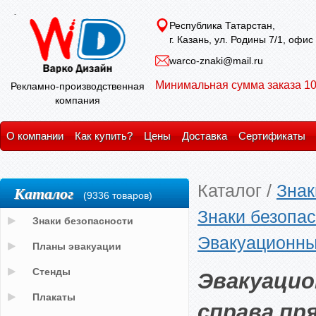
Республика Татарстан,
г. Казань, ул. Родины 7/1, офис
warco-znaki@mail.ru
Минимальная сумма заказа 10
Рекламно-производственная
компания
О компании
Как купить?
Цены
Доставка
Сертификаты
Каталог
/
Знак
Каталог
(9336 товаров)
Знаки безопас
Знаки безопасности
Эвакуационные 
Планы эвакуации
Эвакуацио
Стенды
Плакаты
справа прям