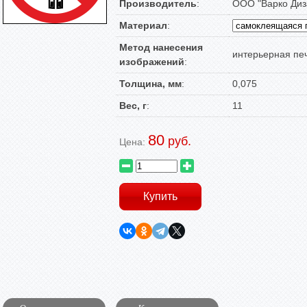
Производитель
:
ООО "Варко Диз
Материал
:
Метод нанесения
интерьерная пе
изображений
:
Толщина, мм
:
0,075
Вес, г
:
11
80
руб.
Цена: