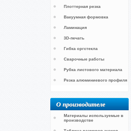
Плоттерная резка
Вакуумная формовка
Ламинация
3D-печать
Гибка оргстекла
Сварочные работы
Рубка листового материала
Резка алюминиевого профиля
Спрыгивать запрещено / No
О производителе
r
jumping down
Материалы используемые в
производстве
Таблица размеров знаков