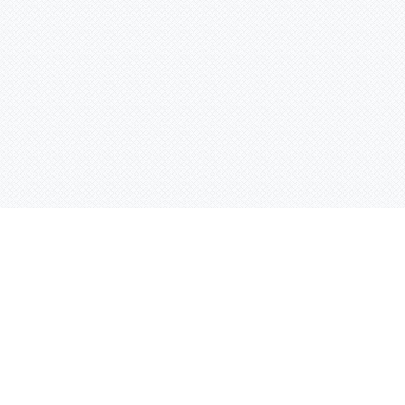
Контактная информация
ул. Родины 7/1, офис 16/1
(второй этаж)
E-mail:
warco-znaki@mail.ru
239-36-21
Тел.:
8 (843)
239-36-19