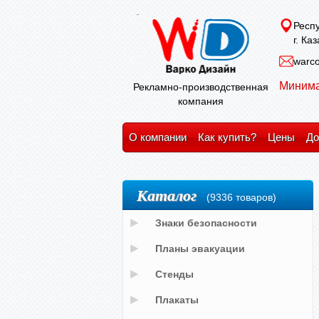
Респу
г. Ка
warco
Минима
Рекламно-производственная
компания
О компании
Как купить?
Цены
До
Каталог
(9336 товаров)
Знаки безопасности
Планы эвакуации
Стенды
Плакаты