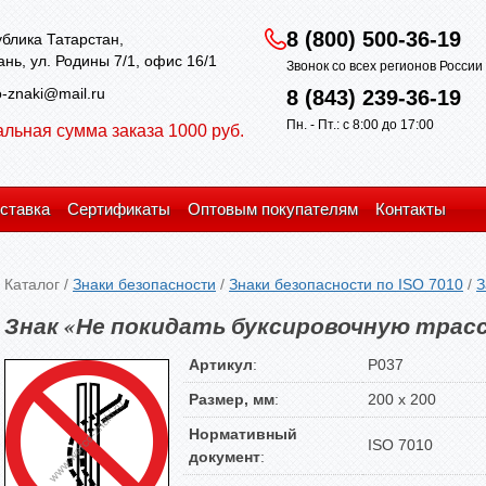
8 (800) 500-36-19
блика Татарстан,
зань, ул. Родины 7/1, офис 16/1
Звонок со всех регионов Росси
-znaki@mail.ru
8 (843) 239-36-19
Пн. - Пт.: с 8:00 до 17:00
льная сумма заказа 1000 руб.
ставка
Сертификаты
Оптовым покупателям
Контакты
Каталог
/
Знаки безопасности
/
Знаки безопасности по ISO 7010
/
З
Знак «Не покидать буксировочную трассу / D
Артикул
:
P037
Размер, мм
:
200 х 200
Нормативный
ISO 7010
документ
: