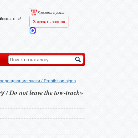
Корзина пуста
и бесплатный
Заказать звонок
апрещающие знаки / Prohibition signs
o not leave the tow-track»