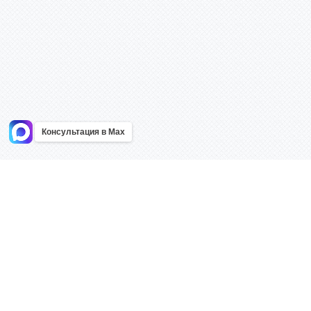
Консультация в Max
Информация
Каталог
Главная
Знаки безоп
О компании
Планы эваку
Контакты
Стенды
Доставка
Плакаты
Акции
Таблички
Как купить?
Наклейки