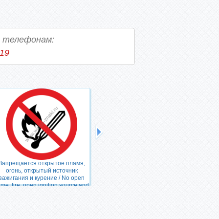
о телефонам:
-19
Запрещается открытое пламя,
Прохода нет / No thoroughfare
огонь, открытый источник
зажигания и курение / No open
ame, fire, open ignition source and
smoking prohibited