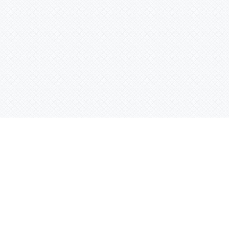
Услуги
Адрес:
РТ, г. Казань, 
асности
УФ печать
ации
Интерьерная печать
Фрезерная резка
Лазерная резка
Плоттерная резка
Вакуумная формовка