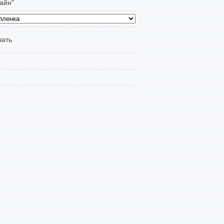
айн"
чать