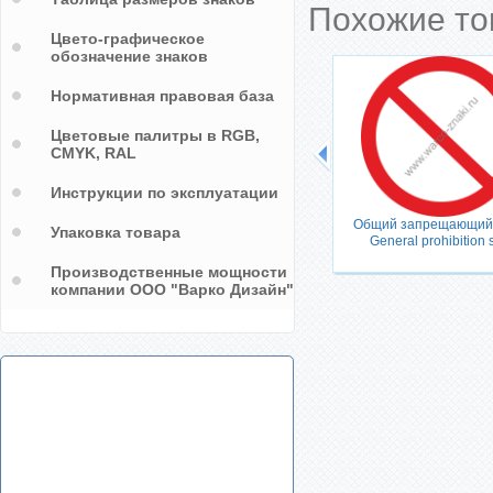
Похожие т
Цвето-графическое
обозначение знаков
Нормативная правовая база
Цветовые палитры в RGB,
CMYK, RAL
Инструкции по эксплуатации
ть
Общий запрещающий з
Упаковка товара
barrier
General prohibition 
Производственные мощности
компании ООО "Варко Дизайн"