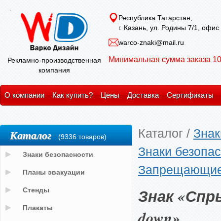
Республика Татарстан,
г. Казань, ул. Родины 7/1, офис
warco-znaki@mail.ru
Минимальная сумма заказа 10
Рекламно-производственная
компания
О компании
Как купить?
Цены
Доставка
Сертификаты
Каталог
/
Знак
Каталог
(9336 товаров)
Знаки безопас
Знаки безопасности
Запрещающие з
Планы эвакуации
Знак «Спр
Стенды
Плакаты
down»