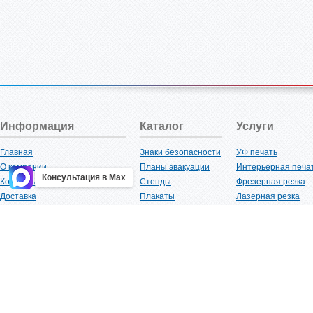
Информация
Каталог
Услуги
Главная
Знаки безопасности
УФ печать
О компании
Планы эвакуации
Интерьерная печа
Консультация в Max
Контакты
Стенды
Фрезерная резка
Доставка
Плакаты
Лазерная резка
Акции
Таблички
Плоттерная резка
Как купить?
Наклейки
Вакуумная формов
Поставщикам
Трафареты
Ламинация
Оптовым покупателям
Рекламная продукция
3D-печать
Карта сайта
Изделий из пластика
Гибка оргстекла
Клиенты
Сварочные работ
Нормативная документация
Рубка листового м