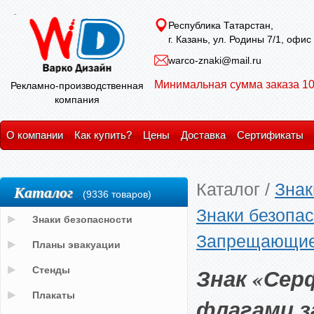
Республика Татарстан,
г. Казань, ул. Родины 7/1, офис
warco-znaki@mail.ru
Минимальная сумма заказа 10
Рекламно-производственная
компания
О компании
Как купить?
Цены
Доставка
Сертификаты
Каталог
/
Знак
Каталог
(9336 товаров)
Знаки безопас
Знаки безопасности
Запрещающие з
Планы эвакуации
Знак «Сер
Стенды
Плакаты
флагами зап