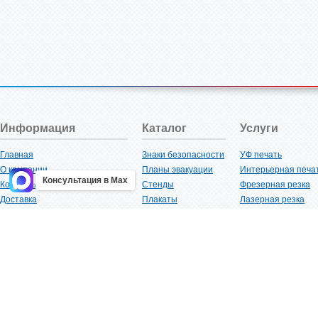
Информация
Каталог
Услуги
Главная
Знаки безопасности
УФ печать
О компании
Планы эвакуации
Интерьерная печа
Консультация в Max
Контакты
Стенды
Фрезерная резка
Доставка
Плакаты
Лазерная резка
Акции
Таблички
Плоттерная резка
Как купить?
Наклейки
Вакуумная формов
Поставщикам
Трафареты
Ламинация
Оптовым покупателям
Рекламная продукция
3D-печать
Карта сайта
Изделий из пластика
Гибка оргстекла
Клиенты
Сварочные работ
Нормативная документация
Рубка листового м