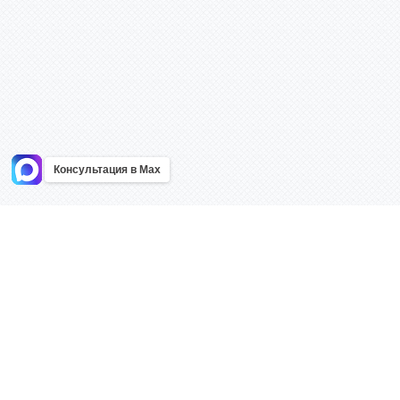
Консультация в Max
Информация
Каталог
Главная
Знаки безоп
О компании
Планы эваку
Контакты
Стенды
Доставка
Плакаты
Акции
Таблички
Как купить?
Наклейки