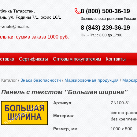
8 (800) 500-36-19
блика Татарстан,
зань, ул. Родины 7/1, офис 16/1
Звонок со всех регионов Росси
-znaki@mail.ru
8 (843) 239-36-19
Пн. - Пт.: с 8:00 до 17:00
льная сумма заказа 1000 руб.
ставка
Сертификаты
Оптовым покупателям
Контакты
Каталог
/
Знаки безопасности
/
Маркировочная продукция
/
Маркир
Панель с текстом "Большая ширина"
Артикул
:
ZN100-31
светоотража
Материал
:
без креплен
Размер, мм
:
1000 х 500