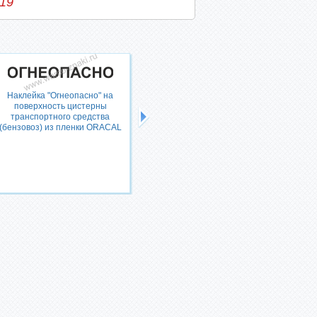
-19
Наклейка "Огнеопасно" на
поверхность цистерны
транспортного средства
(бензовоз) из пленки ORACAL
Знак "Место заземления
транспортного средства"