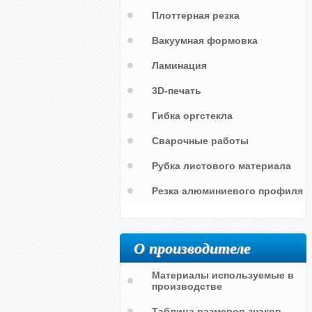
Плоттерная резка
Вакуумная формовка
Ламинация
3D-печать
Место хранения (складирования)
Гибка оргстекла
буксировочных штанг
Сварочные работы
Маркировочный знак для
маркировки упаковок с литиевыми
Рубка листового материала
батареями
Резка алюминиевого профиля
О производителе
Материалы используемые в
производстве
Таблица размеров знаков