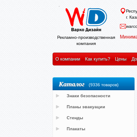
Респу
г. Ка
warco
Минима
Рекламно-производственная
компания
О компании
Как купить?
Цены
До
Каталог
(9336 товаров)
Знаки безопасности
Планы эвакуации
Стенды
Плакаты