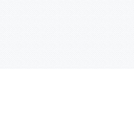
Контактная информация
ул. Родины 7/1, офис 16/1
(второй этаж)
E-mail:
warco-znaki@mail.ru
239-36-21
Тел.:
8 (843)
239-36-19