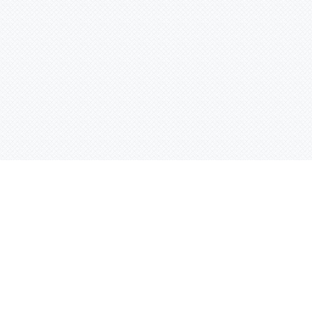
Услуги
Адрес:
РТ, г. Казань, 
асности
УФ печать
ации
Интерьерная печать
Фрезерная резка
Лазерная резка
Плоттерная резка
Вакуумная формовка