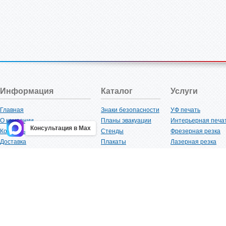
Информация
Каталог
Услуги
Главная
Знаки безопасности
УФ печать
О компании
Планы эвакуации
Интерьерная печа
Консультация в Max
Контакты
Стенды
Фрезерная резка
Доставка
Плакаты
Лазерная резка
Акции
Таблички
Плоттерная резка
Как купить?
Наклейки
Вакуумная формов
Поставщикам
Трафареты
Ламинация
Оптовым покупателям
Рекламная продукция
3D-печать
Карта сайта
Изделий из пластика
Гибка оргстекла
Клиенты
Сварочные работ
Нормативная документация
Рубка листового м