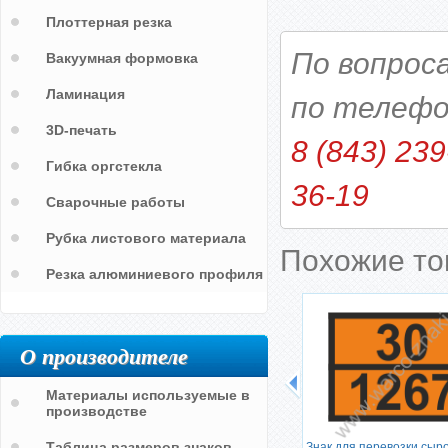
Плоттерная резка
По вопрос
Вакуумная формовка
Ламинация
по телефо
3D-печать
8 (843) 239
Гибка оргстекла
36-19
Сварочные работы
Рубка листового материала
Похожие т
Резка алюминиевого профиля
О производителе
ования)
г
Материалы используемые в
производстве
Маркировочный знак для
Таблица размеров знаков
Знак для перевозки сыр