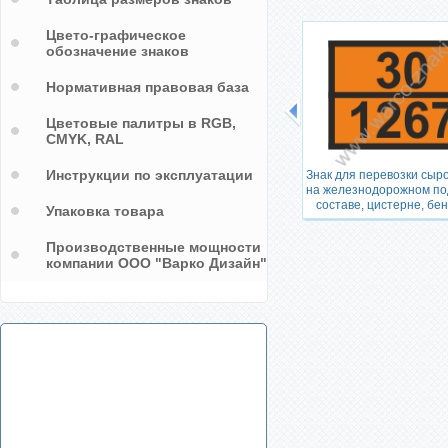
Цвето-графическое
обозначение знаков
Нормативная правовая база
ования)
г
Цветовые палитры в RGB,
CMYK, RAL
Маркировочный знак для
Инструкции по эксплуатации
Знак для перевозки сыр
маркировки упаковок с литиевыми
на железнодорожном п
батареями
составе, цистерне, бе
Упаковка товара
Производственные мощности
компании ООО "Варко Дизайн"