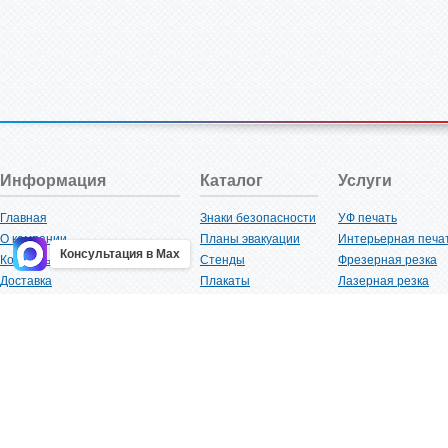
Информация
Каталог
Услуги
Главная
Знаки безопасности
УФ печать
О компании
Планы эвакуации
Интерьерная печа
Консультация в Max
Контакты
Стенды
Фрезерная резка
Доставка
Плакаты
Лазерная резка
Акции
Таблички
Плоттерная резка
Как купить?
Наклейки
Вакуумная формов
Поставщикам
Трафареты
Ламинация
Оптовым покупателям
Рекламная продукция
3D-печать
Карта сайта
Изделий из пластика
Гибка оргстекла
Клиенты
Сварочные работ
Нормативная документация
Рубка листового м