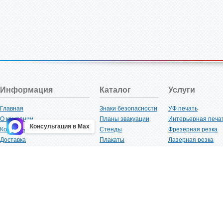
Информация
Каталог
Услуги
Главная
Знаки безопасности
УФ печать
О компании
Планы эвакуации
Интерьерная печа
Консультация в Max
Контакты
Стенды
Фрезерная резка
Доставка
Плакаты
Лазерная резка
Акции
Таблички
Плоттерная резка
Как купить?
Наклейки
Вакуумная формов
Поставщикам
Трафареты
Ламинация
Оптовым покупателям
Рекламная продукция
3D-печать
Карта сайта
Изделий из пластика
Гибка оргстекла
Клиенты
Сварочные работ
Нормативная документация
Рубка листового м