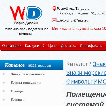
Республика Татарстан,
г. Казань, ул. Родины 7/1, офис
warco-znaki@mail.ru
Минимальная сумма заказа 10
Рекламно-производственная
компания
О компании
Как купить?
Цены
Доставка
Сертификаты
Каталог
/
Знак
Каталог
(9336 товаров)
Знаки морски
Знаки безопасности
Символы ИМО 
Планы эвакуации
Помещени
Стенды
Плакаты
системой 