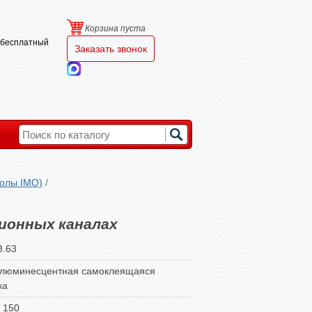
Корзина пуста
и бесплатный
Заказать звонок
олы IMO)
/
ионных каналах
3.63
люминесцентная самоклеящаяся
ка
 150