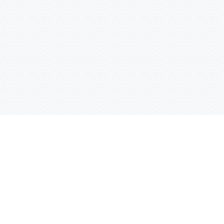
Услуги
Адрес:
РТ, г. Казань, 
асности
УФ печать
ации
Интерьерная печать
Фрезерная резка
Лазерная резка
Плоттерная резка
Вакуумная формовка