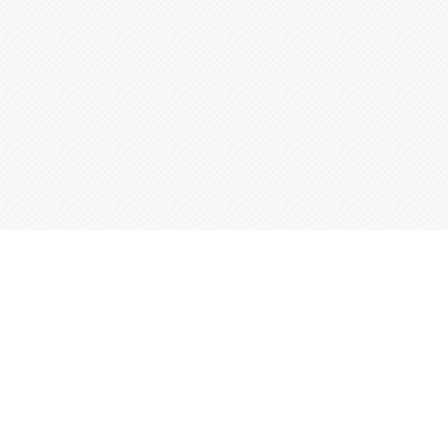
Контактная информация
ул. Родины 7/1, офис 16/1
(второй этаж)
E-mail:
warco-znaki@mail.ru
239-36-21
Тел.:
8 (843)
239-36-19