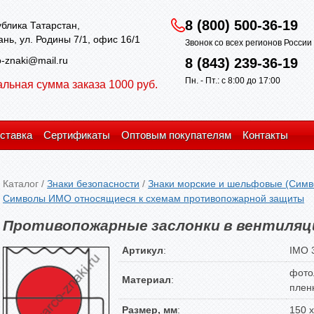
8 (800) 500-36-19
блика Татарстан,
зань, ул. Родины 7/1, офис 16/1
Звонок со всех регионов Росси
-znaki@mail.ru
8 (843) 239-36-19
Пн. - Пт.: с 8:00 до 17:00
льная сумма заказа 1000 руб.
ставка
Сертификаты
Оптовым покупателям
Контакты
Каталог
/
Знаки безопасности
/
Знаки морские и шельфовые (Симв
Символы ИМО относящиеся к схемам противопожарной защиты
Противопожарные заслонки в вентиляц
Артикул
:
IMO 
фото
Материал
:
плен
Размер, мм
:
150 х