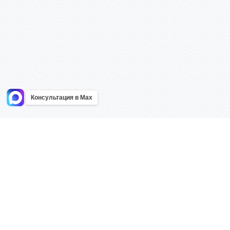
Консультация в Max
Информация
Каталог
Главная
Знаки безоп
О компании
Планы эваку
Контакты
Стенды
Доставка
Плакаты
Акции
Таблички
Как купить?
Наклейки