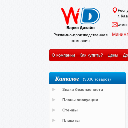
Респу
г. Ка
warco
Минима
Рекламно-производственная
компания
О компании
Как купить?
Цены
До
Каталог
(9336 товаров)
Знаки безопасности
Планы эвакуации
Стенды
Плакаты