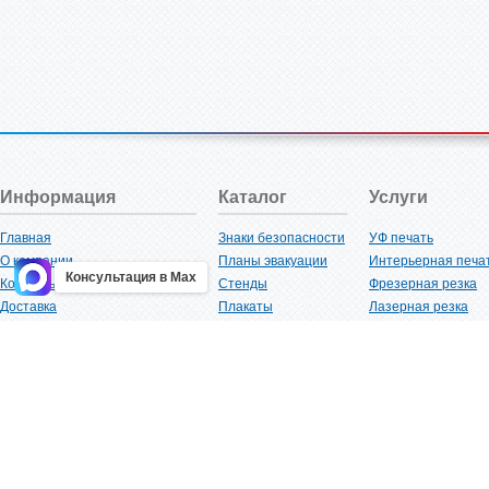
Информация
Каталог
Услуги
Главная
Знаки безопасности
УФ печать
О компании
Планы эвакуации
Интерьерная печа
Консультация в Max
Контакты
Стенды
Фрезерная резка
Доставка
Плакаты
Лазерная резка
Акции
Таблички
Плоттерная резка
Как купить?
Наклейки
Вакуумная формов
Поставщикам
Трафареты
Ламинация
Оптовым покупателям
Рекламная продукция
3D-печать
Карта сайта
Изделий из пластика
Гибка оргстекла
Клиенты
Сварочные работ
Нормативная документация
Рубка листового м