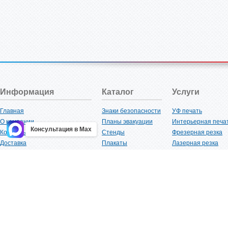
Информация
Каталог
Услуги
Главная
Знаки безопасности
УФ печать
О компании
Планы эвакуации
Интерьерная печа
Консультация в Max
Контакты
Стенды
Фрезерная резка
Доставка
Плакаты
Лазерная резка
Акции
Таблички
Плоттерная резка
Как купить?
Наклейки
Вакуумная формов
Поставщикам
Трафареты
Ламинация
Оптовым покупателям
Рекламная продукция
3D-печать
Карта сайта
Изделий из пластика
Гибка оргстекла
Клиенты
Сварочные работ
Нормативная документация
Рубка листового м