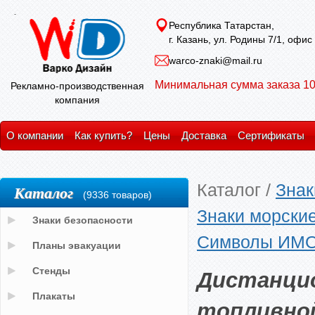
Республика Татарстан,
г. Казань, ул. Родины 7/1, офис
warco-znaki@mail.ru
Минимальная сумма заказа 10
Рекламно-производственная
компания
О компании
Как купить?
Цены
Доставка
Сертификаты
Каталог
/
Знак
Каталог
(9336 товаров)
Знаки морски
Знаки безопасности
Символы ИМО 
Планы эвакуации
Дистанци
Стенды
Плакаты
топливной