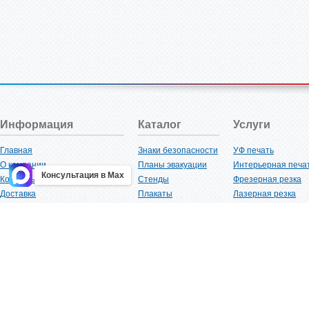
Информация
Каталог
Услуги
Главная
Знаки безопасности
УФ печать
О компании
Планы эвакуации
Интерьерная печа
Консультация в Max
Контакты
Стенды
Фрезерная резка
Доставка
Плакаты
Лазерная резка
Акции
Таблички
Плоттерная резка
Как купить?
Наклейки
Вакуумная формов
Поставщикам
Трафареты
Ламинация
Оптовым покупателям
Рекламная продукция
3D-печать
Карта сайта
Изделий из пластика
Гибка оргстекла
Клиенты
Сварочные работ
Нормативная документация
Рубка листового м