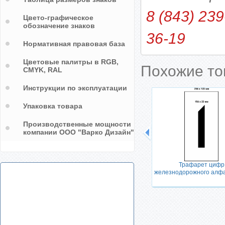
8 (843) 239
Цвето-графическое
обозначение знаков
36-19
Нормативная правовая база
Цветовые палитры в RGB,
Похожие т
CMYK, RAL
Инструкции по эксплуатации
Упаковка товара
Производственные мощности
езная
Знак Российская железная дорога
компании ООО "Варко Дизайн"
Трафарет цифр
железнодорожного алфа