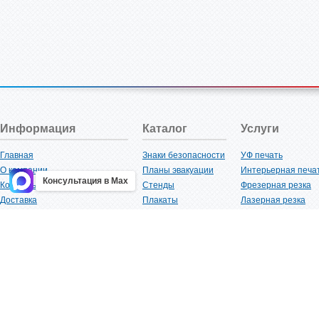
Информация
Каталог
Услуги
Главная
Знаки безопасности
УФ печать
О компании
Планы эвакуации
Интерьерная печа
Консультация в Max
Контакты
Стенды
Фрезерная резка
Доставка
Плакаты
Лазерная резка
Акции
Таблички
Плоттерная резка
Как купить?
Наклейки
Вакуумная формов
Поставщикам
Трафареты
Ламинация
Оптовым покупателям
Рекламная продукция
3D-печать
Карта сайта
Изделий из пластика
Гибка оргстекла
Клиенты
Сварочные работ
Нормативная документация
Рубка листового м