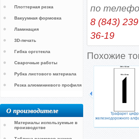
по телефо
Плоттерная резка
Вакуумная формовка
8 (843) 239
Ламинация
36-19
3D-печать
Гибка оргстекла
Похожие т
Сварочные работы
Рубка листового материала
Резка алюминиевого профиля
езная
Знак Российская железная дорога
О производителе
Трафарет цифр
железнодорожного алфа
Материалы используемые в
производстве
Таблица размеров знаков