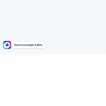
Консультация в Max
Информация
Каталог
Главная
Знаки безоп
О компании
Планы эваку
Контакты
Стенды
Доставка
Плакаты
Акции
Таблички
Как купить?
Наклейки