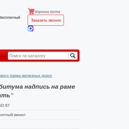
Корзина пуста
и бесплатный
Заказать звонок
вого парка железных дорог
битума надпись на раме
ать"
D 87
нитный винил