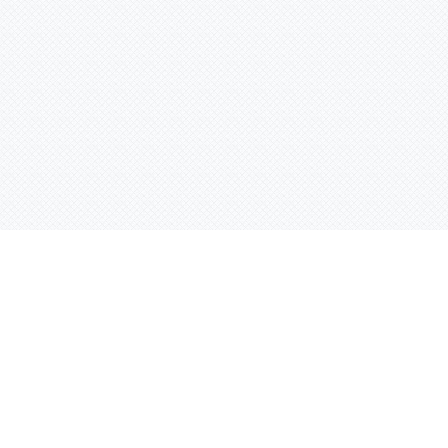
Услуги
Адрес:
РТ, г. Казань, 
асности
УФ печать
ации
Интерьерная печать
Фрезерная резка
Лазерная резка
Плоттерная резка
Вакуумная формовка