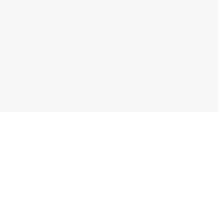
Контактная информация
ул. Родины 7/1, офис 16/1
(второй этаж)
E-mail:
warco-znaki@mail.ru
239-36-21
Тел.:
8 (843)
239-36-19