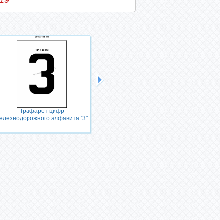
-19
Трафарет цифр
Трафарет цифр
елезнодорожного алфавита "3"
железнодорожного алфавита "4"