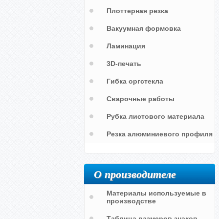
Плоттерная резка
Вакуумная формовка
Ламинация
3D-печать
 в
Логотип Российская железная
Знак Российская железная дорога
Гибка оргстекла
дорога
Сварочные работы
Рубка листового материала
Резка алюминиевого профиля
О производителе
Материалы используемые в
производстве
Таблица размеров знаков