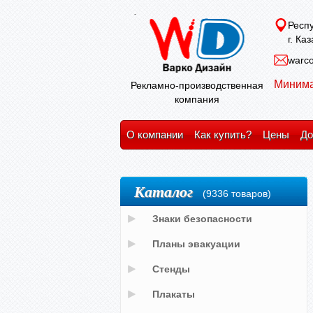
Респу
г. Ка
warco
Минима
Рекламно-производственная
компания
О компании
Как купить?
Цены
До
Каталог
(9336 товаров)
Знаки безопасности
Планы эвакуации
Стенды
Плакаты