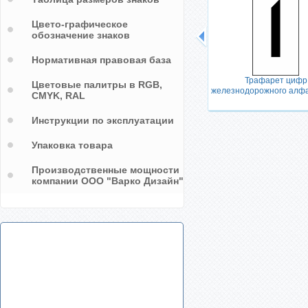
Цвето-графическое
езная
Знак Российская железная дорога
обозначение знаков
Нормативная правовая база
Трафарет цифр
Цветовые палитры в RGB,
железнодорожного алфа
CMYK, RAL
Инструкции по эксплуатации
Упаковка товара
Производственные мощности
компании ООО "Варко Дизайн"