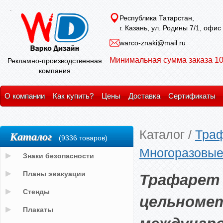
Республика Татарстан,
г. Казань, ул. Родины 7/1, офис
warco-znaki@mail.ru
Минимальная сумма заказа 10
Рекламно-производственная
компания
О компании
Как купить?
Цены
Доставка
Сертификаты
Каталог
/
Тра
Каталог
(9336 товаров)
Многоразовые 
Знаки безопасности
Трафарет 
Планы эвакуации
Стенды
цельномет
Плакаты