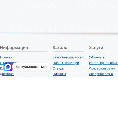
Информация
Каталог
Услуги
Главная
Знаки безопасности
УФ печать
О компании
Планы эвакуации
Интерьерная печа
Консультация в Max
Контакты
Стенды
Фрезерная резка
Доставка
Плакаты
Лазерная резка
Акции
Таблички
Плоттерная резка
Как купить?
Наклейки
Вакуумная формов
Поставщикам
Трафареты
Ламинация
Оптовым покупателям
Рекламная продукция
3D-печать
Карта сайта
Изделий из пластика
Гибка оргстекла
Клиенты
Сварочные работ
Нормативная документация
Рубка листового м