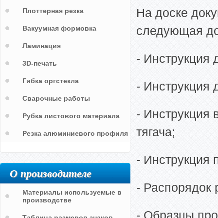
На доске док
Плоттерная резка
следующая до
Вакуумная формовка
Ламинация
- Инструкция 
3D-печать
Гибка оргстекла
- Инструкция 
Сварочные работы
- Инструкция 
Рубка листового материала
тягача;
Резка алюминиевого профиля
- Инструкция 
О производителе
- Распорядок 
Материалы используемые в
производстве
- Образцы про
Таблица размеров знаков