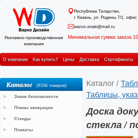
Республика Татарстан,
г. Казань, ул. Родины 7/1, офис
warco-znaki@mail.ru
Минимальная сумма заказа 10
Рекламно-производственная
компания
О компании
Как купить?
Цены
Доставка
Сертификаты
Каталог
/
Табл
Каталог
(9336 товаров)
Таблицы, указ
Знаки безопасности
Доска док
Планы эвакуации
Стенды
стекла / 
Плакаты