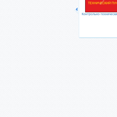
Территория МО РФ
Контрольно-технически
Проход(проезд)
запрещен(закрыт)