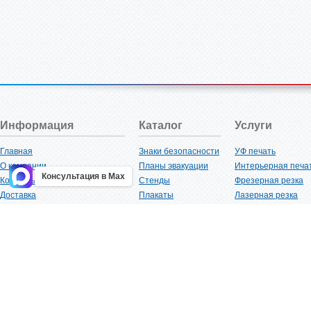
Информация
Каталог
Услуги
Главная
Знаки безопасности
УФ печать
О компании
Планы эвакуации
Интерьерная печа
Консультация в Max
Контакты
Стенды
Фрезерная резка
Доставка
Плакаты
Лазерная резка
Акции
Таблички
Плоттерная резка
Как купить?
Наклейки
Вакуумная формов
Поставщикам
Трафареты
Ламинация
Оптовым покупателям
Рекламная продукция
3D-печать
Карта сайта
Изделий из пластика
Гибка оргстекла
Клиенты
Сварочные работ
Нормативная документация
Рубка листового м