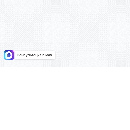
Консультация в Max
Информация
Каталог
Главная
Знаки безоп
О компании
Планы эваку
Контакты
Стенды
Доставка
Плакаты
Акции
Таблички
Как купить?
Наклейки