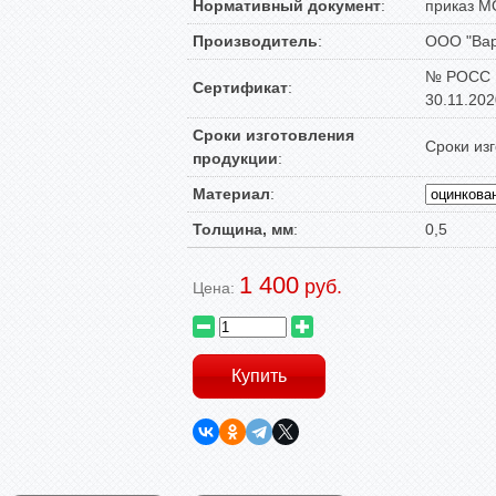
Нормативный документ
:
приказ М
Производитель
:
ООО "Вар
№ РОСС R
Сертификат
:
30.11.2020
Сроки изготовления
Сроки изг
продукции
:
Материал
:
Толщина, мм
:
0,5
1 400
руб.
Цена: