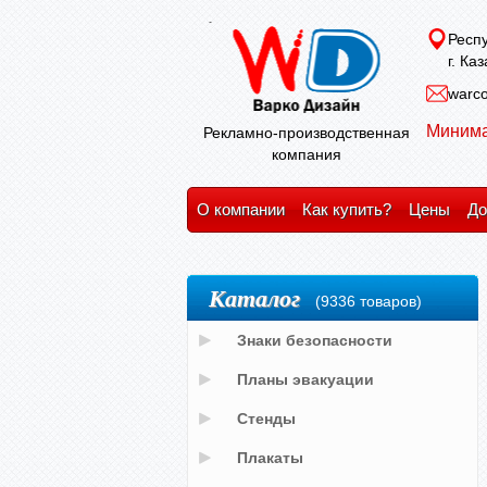
Респу
г. Ка
warco
Минима
Рекламно-производственная
компания
О компании
Как купить?
Цены
До
Каталог
(9336 товаров)
Знаки безопасности
Планы эвакуации
Стенды
Плакаты