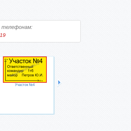
о телефонам:
-19
Участок №4
Танк Т-72 №175