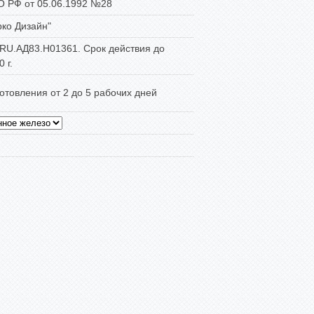
О РФ от 05.06.1992 №28
ко Дизайн"
U.АД83.Н01361. Срок действия до
 г.
отовления от 2 до 5 рабочих дней