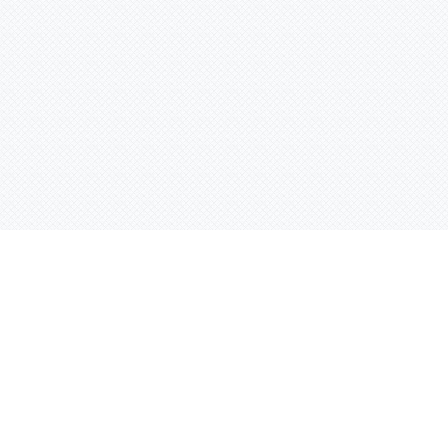
Услуги
Адрес:
РТ, г. Казань, 
асности
УФ печать
ации
Интерьерная печать
Фрезерная резка
Лазерная резка
Плоттерная резка
Вакуумная формовка