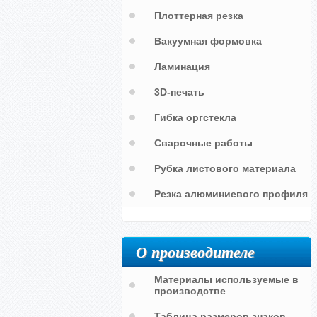
Плоттерная резка
Вакуумная формовка
Ламинация
3D-печать
Гибка оргстекла
Сварочные работы
Рубка листового материала
Резка алюминиевого профиля
Территория МО РФ
Проход(проезд)
Осторожно мины
запрещен(закрыт)
О производителе
Материалы используемые в
производстве
Таблица размеров знаков