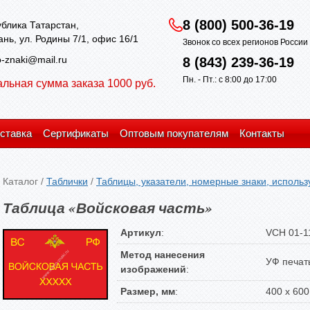
8 (800) 500-36-19
блика Татарстан,
зань, ул. Родины 7/1, офис 16/1
Звонок со всех регионов Росси
-znaki@mail.ru
8 (843) 239-36-19
Пн. - Пт.: с 8:00 до 17:00
льная сумма заказа 1000 руб.
ставка
Сертификаты
Оптовым покупателям
Контакты
Каталог
/
Таблички
/
Таблицы, указатели, номерные знаки, использ
Таблица «Войсковая часть»
Артикул
:
VCH 01-1
Метод нанесения
УФ печат
изображений
:
Размер, мм
:
400 х 600