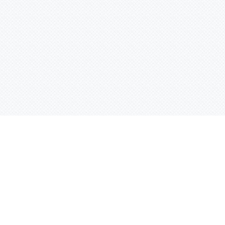
Контактная информация
ул. Родины 7/1, офис 16/1
(второй этаж)
E-mail:
warco-znaki@mail.ru
239-36-21
Тел.:
8 (843)
239-36-19