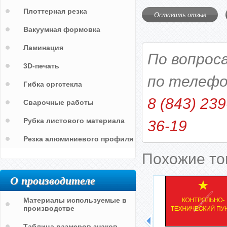
Плоттерная резка
Оставить отзыв
Вакуумная формовка
Ламинация
По вопрос
3D-печать
по телефо
Гибка оргстекла
8 (843) 239
Сварочные работы
Рубка листового материала
36-19
Резка алюминиевого профиля
Похожие т
О производителе
Материалы используемые в
производстве
Территория МО РФ
Таблица размеров знаков