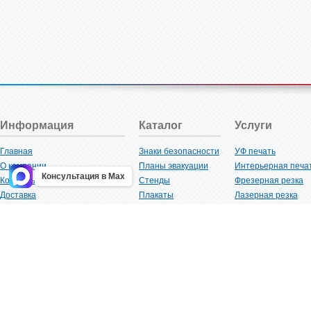
Информация
Каталог
Услуги
Главная
Знаки безопасности
УФ печать
О компании
Планы эвакуации
Интерьерная печа
Консультация в Max
Контакты
Стенды
Фрезерная резка
Доставка
Плакаты
Лазерная резка
Акции
Таблички
Плоттерная резка
Как купить?
Наклейки
Вакуумная формов
Поставщикам
Трафареты
Ламинация
Оптовым покупателям
Рекламная продукция
3D-печать
Карта сайта
Изделий из пластика
Гибка оргстекла
Клиенты
Сварочные работ
Нормативная документация
Рубка листового м