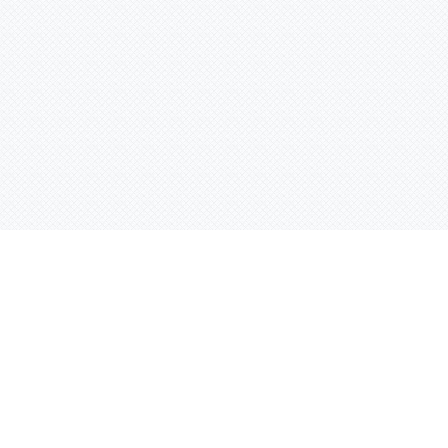
Контактная информация
ул. Родины 7/1, офис 16/1
(второй этаж)
E-mail:
warco-znaki@mail.ru
239-36-21
Тел.:
8 (843)
239-36-19