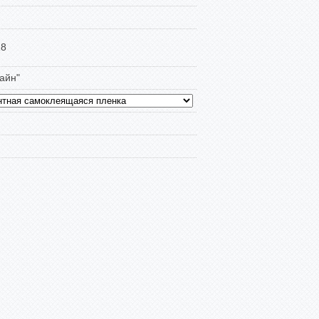
18
айн"