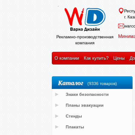
Респу
г. Ка
warco
Минима
Рекламно-производственная
компания
О компании
Как купить?
Цены
До
Каталог
(9336 товаров)
Знаки безопасности
Планы эвакуации
Стенды
Плакаты