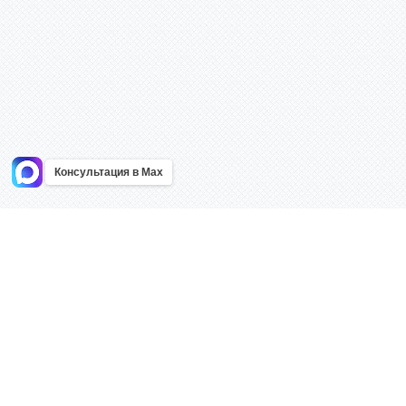
Консультация в Max
Информация
Каталог
Главная
Знаки безоп
О компании
Планы эваку
Контакты
Стенды
Доставка
Плакаты
Акции
Таблички
Как купить?
Наклейки