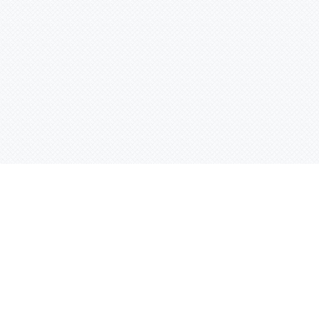
Услуги
Адрес:
РТ, г. Казань, 
асности
УФ печать
ации
Интерьерная печать
Фрезерная резка
Лазерная резка
Плоттерная резка
Вакуумная формовка