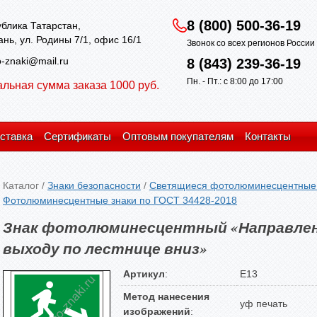
8 (800) 500-36-19
блика Татарстан,
зань, ул. Родины 7/1, офис 16/1
Звонок со всех регионов Росси
-znaki@mail.ru
8 (843) 239-36-19
Пн. - Пт.: с 8:00 до 17:00
льная сумма заказа 1000 руб.
ставка
Сертификаты
Оптовым покупателям
Контакты
Каталог
/
Знаки безопасности
/
Светящиеся фотолюминесцентные 
Фотолюминесцентные знаки по ГОСТ 34428-2018
Знак фотолюминесцентный «Направлен
выходу по лестнице вниз»
Артикул
:
E13
Метод нанесения
уф печать
изображений
: