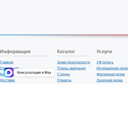
Информация
Каталог
Услуги
Главная
Знаки безопасности
УФ печать
О компании
Планы эвакуации
Интерьерная печа
Консультация в Max
Контакты
Стенды
Фрезерная резка
Доставка
Плакаты
Лазерная резка
Акции
Таблички
Плоттерная резка
Как купить?
Наклейки
Вакуумная формов
Поставщикам
Трафареты
Ламинация
Оптовым покупателям
Рекламная продукция
3D-печать
Карта сайта
Изделий из пластика
Гибка оргстекла
Клиенты
Сварочные работ
Нормативная документация
Рубка листового м