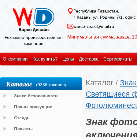
Республика Татарстан,
г. Казань, ул. Родины 7/1, офис
warco-znaki@mail.ru
Минимальная сумма заказа 10
Рекламно-производственная
компания
О компании
Как купить?
Цены
Доставка
Сертификаты
Каталог
/
Знак
Каталог
(9336 товаров)
Светящиеся ф
Знаки безопасности
Фотолюминесц
Планы эвакуации
Знак фот
Стенды
Плакаты
включения